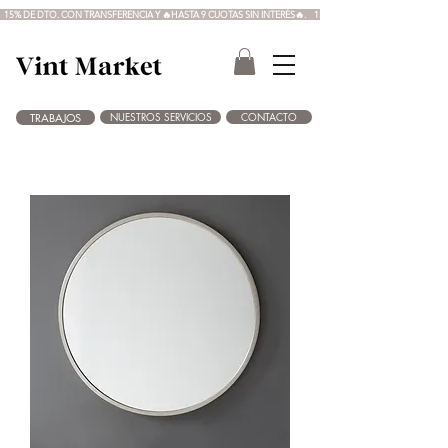
  15% DE DTO. CON TRANSFERENCIA Y 🔥HASTA 9 CUOTAS SIN INTERÉS🔥.  
NUESTROS SERVICIOS
CONTACTO
TRABAJOS