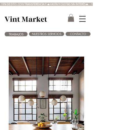
  15% DE DTO. CON TRANSFERENCIA Y 🔥HASTA 9 CUOTAS SIN INTERÉS🔥.  
NUESTROS SERVICIOS
CONTACTO
TRABAJOS