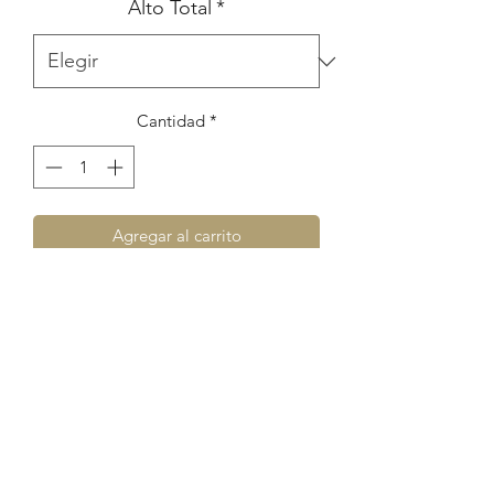
Alto Total
*
Cantidad
*
Agregar al carrito
DESCRIPCIÓN: Lámpara de diseño de
techo, apta para 5 luces con tulipas de
vidrio opales y floron rectangular.
MEDIDAS:1,40m. de largo x 1,05 m. de
altura (consulta por altura a medida)
Floron al techo rectangular de
60x15cm. Tulipas opales de 18cm de
diam.